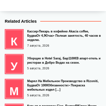
Related Articles
Кассир-Пекарь в кофейню Akacia coffee,
БудваОт 4,9€/час• Полная занятость, 40 часов в
К
неделю.
7 августа, 2026
Уборщик в Hotel Saraj, Бар1100€В апарт-отель и
У
ресторан в Добро Водах на сезон.
5 августа, 2026
Марял На Мебельное Производство в Rizoniti,
БудваОт 1000Обязанности:• Покраска
М
мебельных издел […]
5 августа, 2026
Курьер в ресторан Ciao, Будва45€/деньИщем