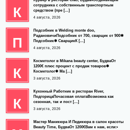
сотрудника с собственным транспортным
К
средством (пре […]
4 августа, 2026
Подсобник в Welding monte doo,
РадановичиПодсобник от 700, сварщик от 900✱
П
Подсобник✱ СварщикК […]
4 августа, 2026
Косметолог в Mikana beauty center, БудваОт
1200€ плюс процент с продаж товаров✱
К
Косметолог✱ Ма […]
3 августа, 2026
Кухонный Работник в ресторан River,
ПодгорицаПочасовая оплатаВозможна как
К
сезонная, так и пост […]
3 августа, 2026
Мастер Маникюра И Педикюра в салон красоты
Beauty Time, БудваОт 1200€Вам к нам, если:•