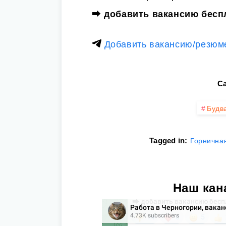
⮕
добавить вакансию бесп
Добавить вакансию/резюм
Ca
Будв
Tagged in:
Горнична
Наш кан