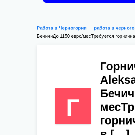
Работа в Черногории
—
работа в черног
БечичиДо 1150 евро/месТребуется горнична
Горни
Aleks
Бечич
Г
месТр
горни
в […]