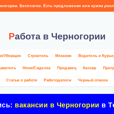
ногории. Бесплатно. Есть предложения или
нужна рек
Работа в Черногории
ая/Уборщик
Строитель
Механик
Водитель и Курье
аватель
Няня/Сиделка
Продавец
Кассир
Прог
Статьи о работе
Работодатели
Черный список
ись:
вакансии в Черногории
в Т