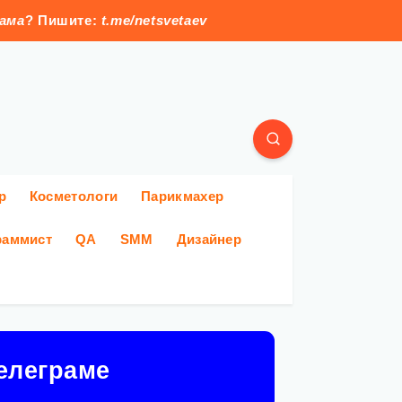
лама
? Пишите:
t.me/netsvetaev
р
Косметологи
Парикмахер
раммист
QA
SMM
Дизайнер
елеграме