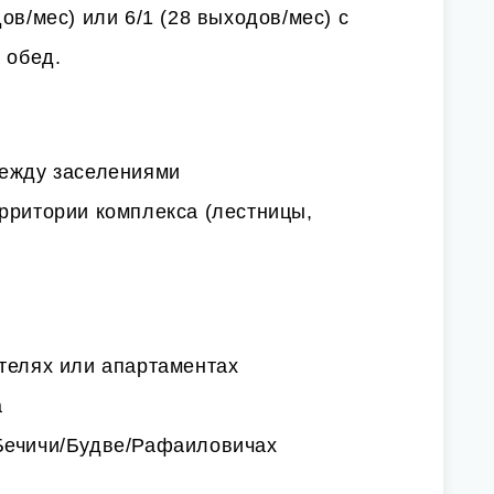
ов/мес) или 6/1 (28 выходов/мес) с
 обед.
между заселениями
рритории комплекса (лестницы,
телях или апартаментах
а
Бечичи/Будве/Рафаиловичах