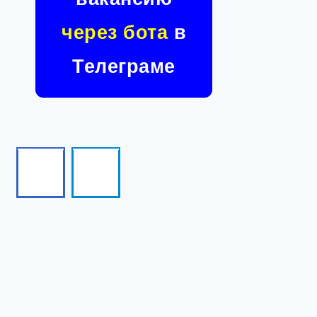
через бота
в
Телеграме
Facebook
Telegram
Follow
Follow
me!
me!