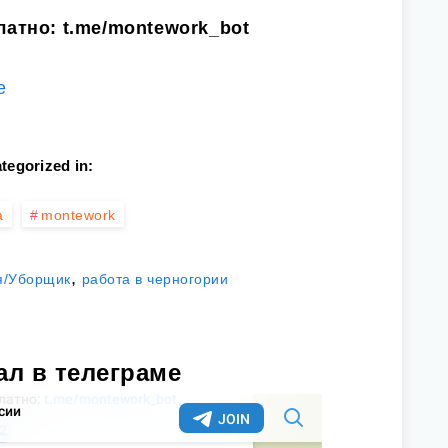
латно:
t.me/montework_bot
е
tegorized in:
а
montework
,
я/Уборщик
работа в черногории
ал в телеграме