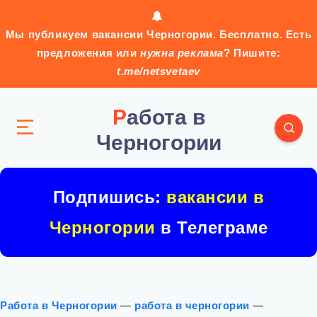
Мы публикуем вакансии Черногории. Бесплатно. Есть
предложения или
нужна реклама
? Пишите:
t.me/netsvetaev
Работа в
Черногории
Подпишись:
вакансии в
Черногории
в Телеграме
Работа в Черногории
—
работа в черногории
—