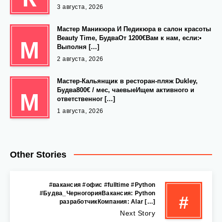
3 августа, 2026
Мастер Маникюра И Педикюра в салон красоты
Beauty Time, БудваОт 1200€Вам к нам, если:•
М
Выполня […]
2 августа, 2026
Мастер-Кальянщик в ресторан-пляж Dukley,
Будва800€ / мес, чаевыеИщем активного и
М
ответственног […]
1 августа, 2026
Other Stories
#вакансия #офис #fulltime #Python
#Будва_ЧерногорияВакансия: Python
#
разработчикКомпания: Alar […]
Next Story