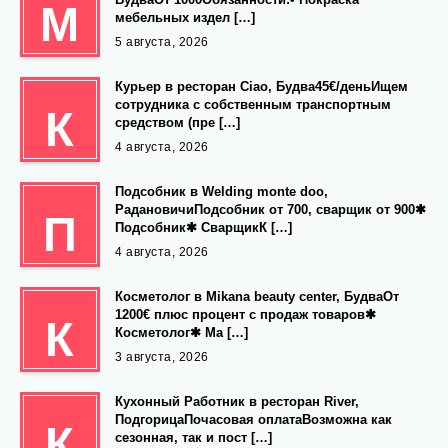
М
мебельных издел […]
5 августа, 2026
Курьер в ресторан Ciao, Будва45€/деньИщем
сотрудника с собственным транспортным
К
средством (пре […]
4 августа, 2026
Подсобник в Welding monte doo,
РадановичиПодсобник от 700, сварщик от 900✱
П
Подсобник✱ СварщикК […]
4 августа, 2026
Косметолог в Mikana beauty center, БудваОт
1200€ плюс процент с продаж товаров✱
К
Косметолог✱ Ма […]
3 августа, 2026
Кухонный Работник в ресторан River,
ПодгорицаПочасовая оплатаВозможна как
К
сезонная, так и пост […]