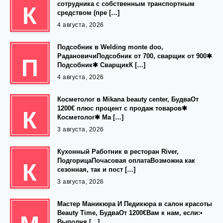
сотрудника с собственным транспортным
К
средством (пре […]
4 августа, 2026
Подсобник в Welding monte doo,
РадановичиПодсобник от 700, сварщик от 900✱
П
Подсобник✱ СварщикК […]
4 августа, 2026
Косметолог в Mikana beauty center, БудваОт
1200€ плюс процент с продаж товаров✱
К
Косметолог✱ Ма […]
3 августа, 2026
Кухонный Работник в ресторан River,
ПодгорицаПочасовая оплатаВозможна как
К
сезонная, так и пост […]
3 августа, 2026
Мастер Маникюра И Педикюра в салон красоты
Beauty Time, БудваОт 1200€Вам к нам, если:•
Выполня […]