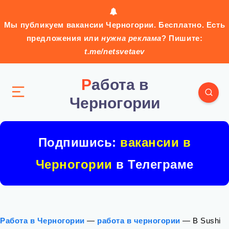
Мы публикуем вакансии Черногории. Бесплатно. Есть
предложения или
нужна реклама
? Пишите:
t.me/netsvetaev
Работа в
Черногории
Подпишись:
вакансии в
Черногории
в Телеграме
Работа в Черногории
—
работа в черногории
—
В Sushi