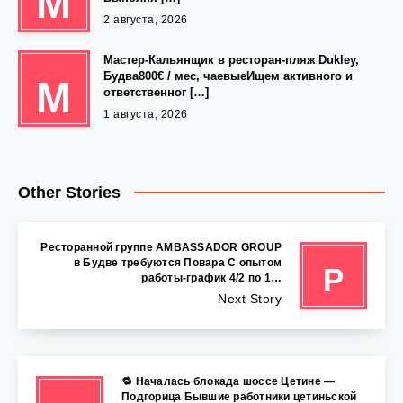
М
2 августа, 2026
Мастер-Кальянщик в ресторан-пляж Dukley,
Будва800€ / мес, чаевыеИщем активного и
М
ответственног […]
1 августа, 2026
Other Stories
Ресторанной группе AMBASSADOR GROUP
в Будве требуются Повара C опытом
Р
работы-график 4/2 по 1…
Next Story
🔁 Началась блокада шоссе Цетине —
Подгорица Бывшие работники цетиньской