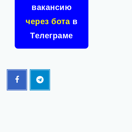
вакансию
через бота
в
Телеграме
Facebook
Telegram
Follow
Follow
me!
me!