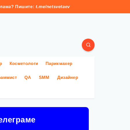
клама
? Пишите:
t.me/netsvetaev
р
Косметологи
Парикмахер
раммист
QA
SMM
Дизайнер
елеграме