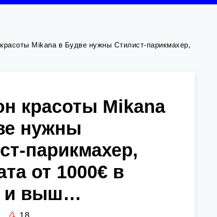
 красоты Mikana в Будве нужны Стилист-парикмахер,
он красоты Mikana
ве нужны
ст-парикмахер,
ата от 1000€ в
ц и выш…
18