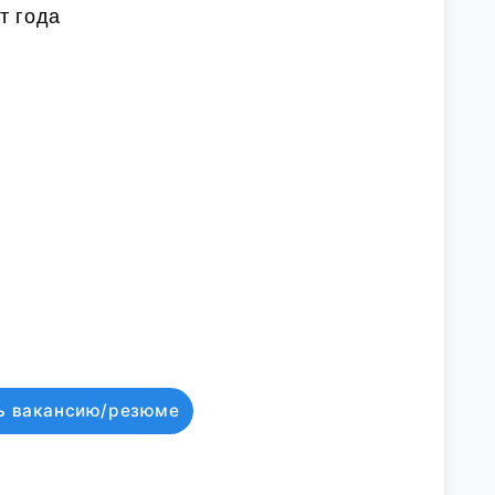
т года
)
ь вакансию/резюме