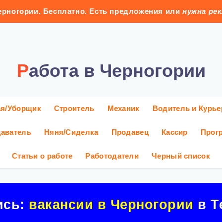
рногории. Бесплатно. Есть предложения или
нужна ре
Работа в Черногории
ая/Уборщик
Строитель
Механик
Водитель и Курье
аватель
Няня/Сиделка
Продавец
Кассир
Прог
Статьи о работе
Работодатели
Черный список
ись:
вакансии в Черногории
в Т