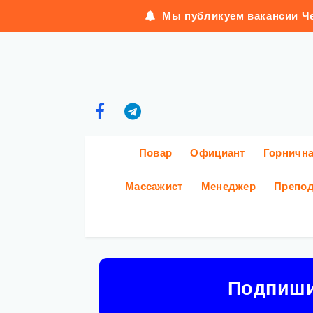
Мы публикуем вакансии Че
Повар
Официант
Горничн
Массажист
Менеджер
Препод
Подпиш