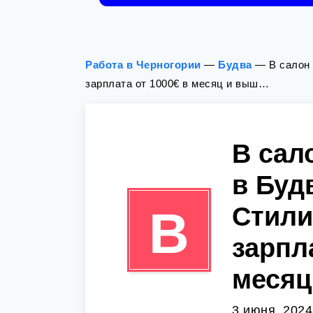
Работа в Черногории
—
Будва
—
В салон
зарплата от 1000€ в месяц и выш…
В сал
в Буд
Стили
В
зарпл
меся
3 июня, 2024