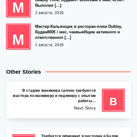
М
Выполня […]
2 августа, 2026
Мастер-Кальянщик в ресторан-пляж Dukley,
Будва800€ / мес, чаевыеИщем активного и
М
ответственног […]
1 августа, 2026
Other Stories
В студию маникюра срочно требуются
мастера по маникюру и педикюру с опытом
В
работы…
Next Story
Требуется официант в ресторан в Будве