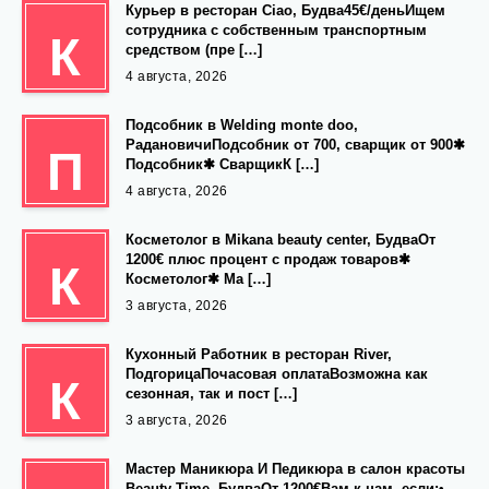
Курьер в ресторан Ciao, Будва45€/деньИщем
сотрудника с собственным транспортным
К
средством (пре […]
4 августа, 2026
Подсобник в Welding monte doo,
РадановичиПодсобник от 700, сварщик от 900✱
П
Подсобник✱ СварщикК […]
4 августа, 2026
Косметолог в Mikana beauty center, БудваОт
1200€ плюс процент с продаж товаров✱
К
Косметолог✱ Ма […]
3 августа, 2026
Кухонный Работник в ресторан River,
ПодгорицаПочасовая оплатаВозможна как
К
сезонная, так и пост […]
3 августа, 2026
Мастер Маникюра И Педикюра в салон красоты
Beauty Time, БудваОт 1200€Вам к нам, если:•