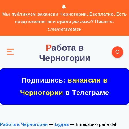
Мы публикуем вакансии Черногории. Бесплатно. Есть
предложения или
нужна реклама
? Пишите:
t.me/netsvetaev
Работа в
Черногории
Подпишись:
вакансии в
Черногории
в Телеграме
Работа в Черногории
—
Будва
—
В пекарню pane del