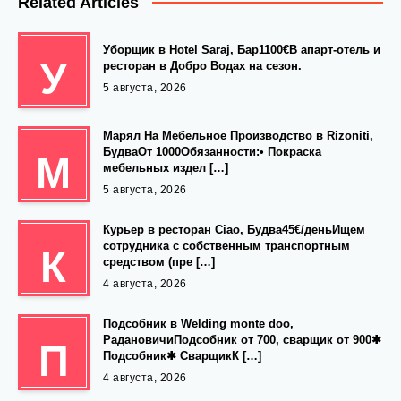
Related Articles
Уборщик в Hotel Saraj, Бар1100€В апарт-отель и
У
ресторан в Добро Водах на сезон.
5 августа, 2026
Марял На Мебельное Производство в Rizoniti,
БудваОт 1000Обязанности:• Покраска
М
мебельных издел […]
5 августа, 2026
Курьер в ресторан Ciao, Будва45€/деньИщем
сотрудника с собственным транспортным
К
средством (пре […]
4 августа, 2026
Подсобник в Welding monte doo,
РадановичиПодсобник от 700, сварщик от 900✱
П
Подсобник✱ СварщикК […]
4 августа, 2026