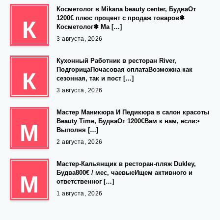
Косметолог в Mikana beauty center, БудваОт
1200€ плюс процент с продаж товаров✱
К
Косметолог✱ Ма […]
3 августа, 2026
Кухонный Работник в ресторан River,
ПодгорицаПочасовая оплатаВозможна как
К
сезонная, так и пост […]
3 августа, 2026
Мастер Маникюра И Педикюра в салон красоты
Beauty Time, БудваОт 1200€Вам к нам, если:•
М
Выполня […]
2 августа, 2026
Мастер-Кальянщик в ресторан-пляж Dukley,
Будва800€ / мес, чаевыеИщем активного и
М
ответственног […]
1 августа, 2026