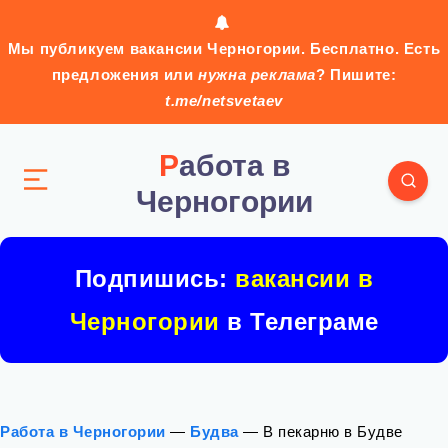
Мы публикуем вакансии Черногории. Бесплатно. Есть
предложения или
нужна реклама
? Пишите:
t.me/netsvetaev
Работа в
Черногории
Подпишись:
вакансии в
Черногории
в Телеграме
Работа в Черногории
—
Будва
—
В пекарню в Будве