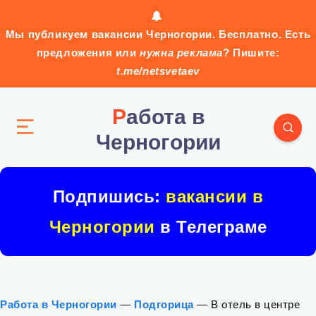
Мы публикуем вакансии Черногории. Бесплатно. Есть
предложения или
нужна реклама
? Пишите:
t.me/netsvetaev
Работа в
Черногории
Подпишись:
вакансии в
Черногории
в Телеграме
Работа в Черногории
—
Подгорица
—
В отель в центре