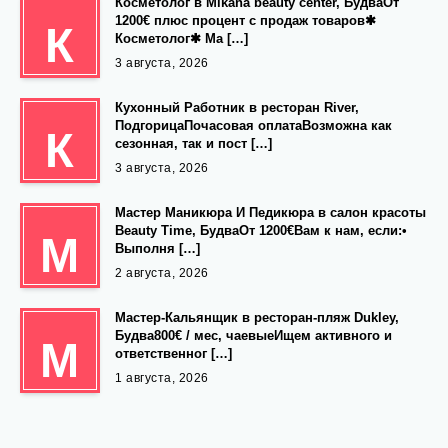
Косметолог в Mikana beauty center, БудваОт
1200€ плюс процент с продаж товаров✱
К
Косметолог✱ Ма […]
3 августа, 2026
Кухонный Работник в ресторан River,
ПодгорицаПочасовая оплатаВозможна как
К
сезонная, так и пост […]
3 августа, 2026
Мастер Маникюра И Педикюра в салон красоты
Beauty Time, БудваОт 1200€Вам к нам, если:•
М
Выполня […]
2 августа, 2026
Мастер-Кальянщик в ресторан-пляж Dukley,
Будва800€ / мес, чаевыеИщем активного и
М
ответственног […]
1 августа, 2026