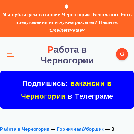
Мы публикуем вакансии Черногории. Бесплатно. Есть
предложения или
нужна реклама
? Пишите:
t.me/netsvetaev
Работа в
Черногории
Подпишись:
вакансии в
Черногории
в Телеграме
Работа в Черногории
—
Горничная/Уборщик
—
В