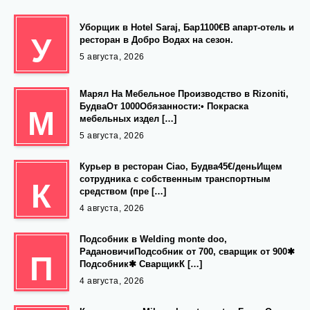
Уборщик в Hotel Saraj, Бар1100€В апарт-отель и
У
ресторан в Добро Водах на сезон.
5 августа, 2026
Марял На Мебельное Производство в Rizoniti,
БудваОт 1000Обязанности:• Покраска
М
мебельных издел […]
5 августа, 2026
Курьер в ресторан Ciao, Будва45€/деньИщем
сотрудника с собственным транспортным
К
средством (пре […]
4 августа, 2026
Подсобник в Welding monte doo,
РадановичиПодсобник от 700, сварщик от 900✱
П
Подсобник✱ СварщикК […]
4 августа, 2026