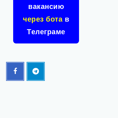
вакансию
через бота
в
Телеграме
Facebook
Telegram
Follow
Follow
me!
me!