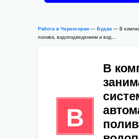
Работа в Черногории
—
Будва
—
В компа
полива, водоподведением и вод…
В ком
зани
систе
автом
В
полив
водоп