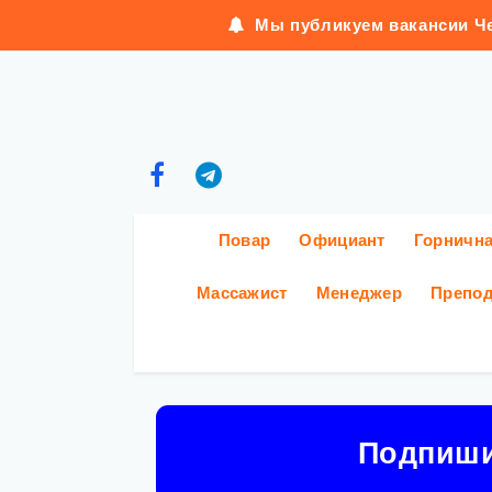
Мы публикуем вакансии Че
Повар
Официант
Горничн
Массажист
Менеджер
Препод
Подпиш