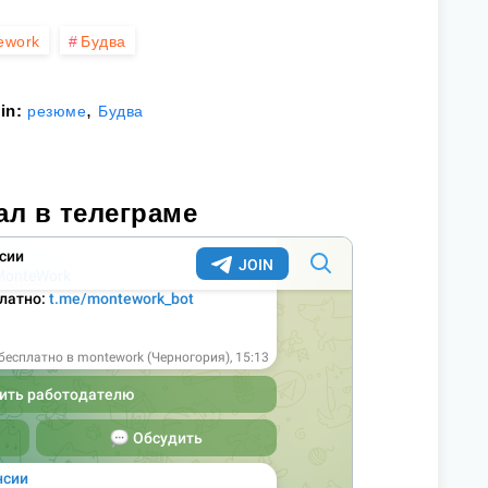
ework
Будва
,
in:
резюме
Будва
ал в телеграме