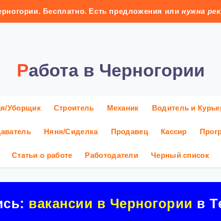
рногории. Бесплатно. Есть предложения или
нужна ре
Работа в Черногории
ая/Уборщик
Строитель
Механик
Водитель и Курье
аватель
Няня/Сиделка
Продавец
Кассир
Прог
Статьи о работе
Работодатели
Черный список
ись:
вакансии в Черногории
в Т