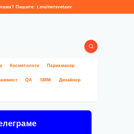
клама
? Пишите:
t.me/netsvetaev
р
Косметологи
Парикмахер
раммист
QA
SMM
Дизайнер
елеграме