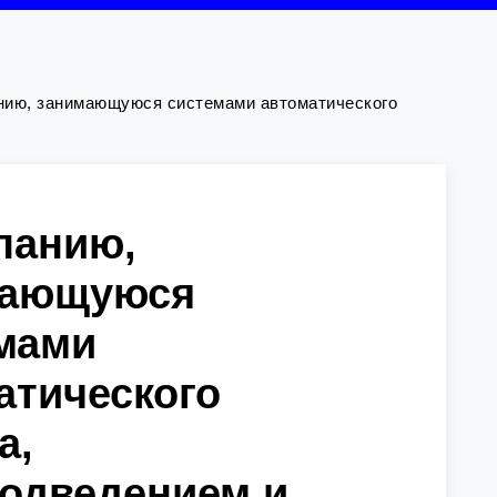
нию, занимающуюся системами автоматического
панию,
мающуюся
мами
атического
а,
одведением и