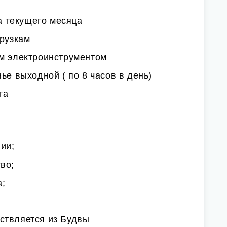
ла текущего месяца
грузкам
ым электроинструментом
ье выходной ( по 8 часов в день)
та
нии;
во;
а;
ствляется из Будвы