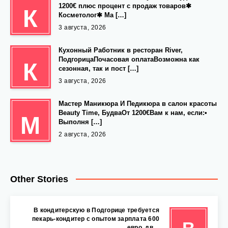
1200€ плюс процент с продаж товаров✱
К
Косметолог✱ Ма […]
3 августа, 2026
Кухонный Работник в ресторан River,
ПодгорицаПочасовая оплатаВозможна как
К
сезонная, так и пост […]
3 августа, 2026
Мастер Маникюра И Педикюра в салон красоты
Beauty Time, БудваОт 1200€Вам к нам, если:•
М
Выполня […]
2 августа, 2026
Other Stories
В кондитерскую в Подгорице требуется
пекарь-кондитер с опытом зарплата 600
евро, дв…