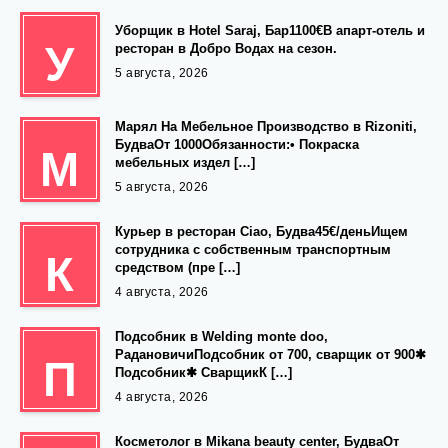
Уборщик в Hotel Saraj, Бар1100€В апарт-отель и
У
ресторан в Добро Водах на сезон.
5 августа, 2026
Марял На Мебельное Производство в Rizoniti,
БудваОт 1000Обязанности:• Покраска
М
мебельных издел […]
5 августа, 2026
Курьер в ресторан Ciao, Будва45€/деньИщем
сотрудника с собственным транспортным
К
средством (пре […]
4 августа, 2026
Подсобник в Welding monte doo,
РадановичиПодсобник от 700, сварщик от 900✱
П
Подсобник✱ СварщикК […]
4 августа, 2026
Косметолог в Mikana beauty center, БудваОт