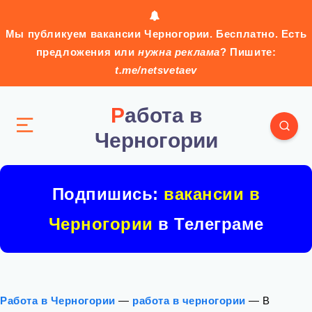
Мы публикуем вакансии Черногории. Бесплатно. Есть
предложения или
нужна реклама
? Пишите:
t.me/netsvetaev
Работа в
Черногории
Подпишись:
вакансии в
Черногории
в Телеграме
Работа в Черногории
—
работа в черногории
—
В