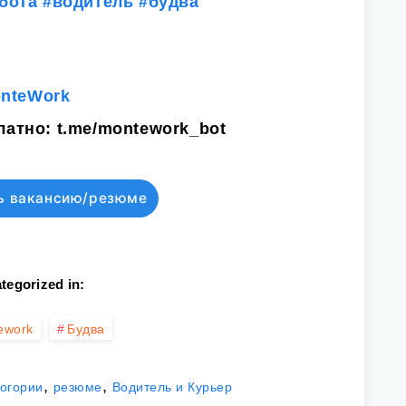
бота
#водитель
#будва
onteWork
латно:
t.me/montework_bot
ь вакансию/резюме
tegorized in:
ework
Будва
,
,
ногории
резюме
Водитель и Курьер