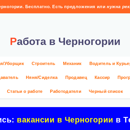
рногории. Бесплатно. Есть предложения или
нужна ре
Работа в Черногории
ая/Уборщик
Строитель
Механик
Водитель и Курье
аватель
Няня/Сиделка
Продавец
Кассир
Прог
Статьи о работе
Работодатели
Черный список
ись:
вакансии в Черногории
в Т