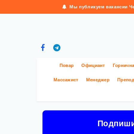
Мы публикуем вакансии Че
Повар
Официант
Горничн
Массажист
Менеджер
Препод
Подпиш