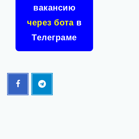
вакансию
через бота
в
Телеграме
Facebook
Telegram
Follow
Follow
me!
me!