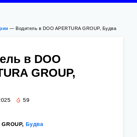
ории
—
Водитель в DOO APERTURA GROUP, Будва
ель в DOO
TURA GROUP,
2025
59
 GROUP,
Будва