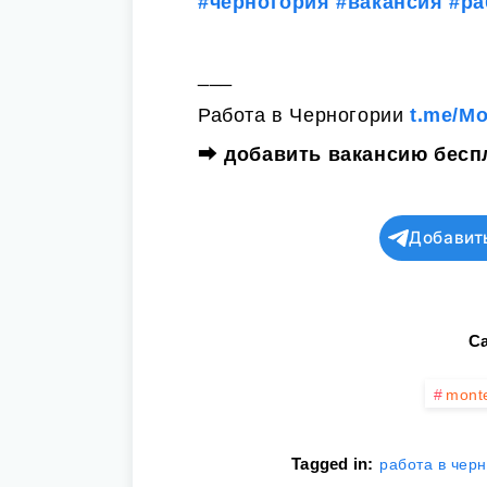
#черногория
#вакансия
#ра
___
Работа в Черногории
t.me/M
⮕
добавить вакансию бесп
Добавит
Ca
mont
Tagged in:
работа в чер