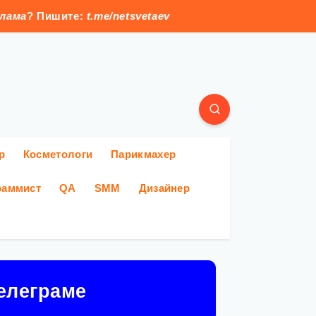
клама
? Пишите:
t.me/netsvetaev
р
Косметологи
Парикмахер
раммист
QA
SMM
Дизайнер
елеграме