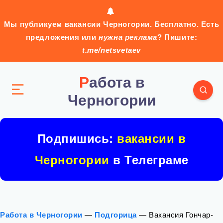
Мы публикуем вакансии Черногории. Бесплатно. Есть
предложения или
нужна реклама
? Пишите:
t.me/netsvetaev
Работа в
Черногории
Подпишись:
вакансии в
Черногории
в Телеграме
Работа в Черногории
—
Подгорица
—
Вакансия Гончар-