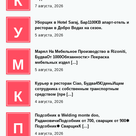
К
7 августа, 2026
Уборщик в Hotel Saraj, Бар1100€В апарт-отель и
У
ресторан в Добро Водах на сезон.
5 августа, 2026
Марял На Мебельное Производство в Rizoniti,
БудваОт 1000Обязанности:• Покраска
М
мебельных издел […]
5 августа, 2026
Курьер в ресторан Ciao, Будва45€/деньИщем
сотрудника с собственным транспортным
К
средством (пре […]
4 августа, 2026
Подсобник в Welding monte doo,
РадановичиПодсобник от 700, сварщик от 900✱
П
Подсобник✱ СварщикК […]
4 августа, 2026