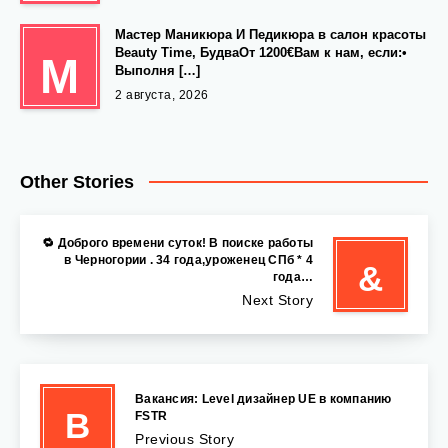
Мастер Маникюра И Педикюра в салон красоты
Beauty Time, БудваОт 1200€Вам к нам, если:•
М
Выполня […]
2 августа, 2026
Other Stories
🔁 Доброго времени суток! В поиске работы
в Черногории . 34 года,уроженец СПб * 4
&
года…
Next Story
Вакансия: Level дизайнер UE в компанию
В
FSTR
Previous Story