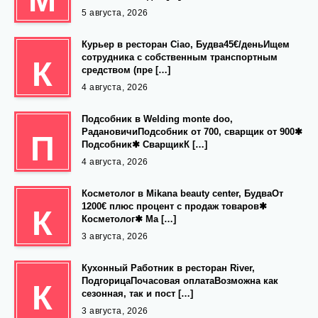
5 августа, 2026
Курьер в ресторан Ciao, Будва45€/деньИщем
сотрудника с собственным транспортным
К
средством (пре […]
4 августа, 2026
Подсобник в Welding monte doo,
РадановичиПодсобник от 700, сварщик от 900✱
П
Подсобник✱ СварщикК […]
4 августа, 2026
Косметолог в Mikana beauty center, БудваОт
1200€ плюс процент с продаж товаров✱
К
Косметолог✱ Ма […]
3 августа, 2026
Кухонный Работник в ресторан River,
ПодгорицаПочасовая оплатаВозможна как
К
сезонная, так и пост […]
3 августа, 2026