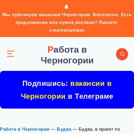
Мы публикуем вакансии Черногории. Бесплатно. Есть
предложения или
нужна реклама
? Пишите:
t.me/netsvetaev
Работа в
Черногории
Подпишись:
вакансии в
Черногории
в Телеграме
Работа в Черногории
—
Будва
—
Будва, в проект по