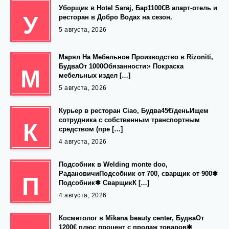
Уборщик в Hotel Saraj, Бар1100€В апарт-отель и
У
ресторан в Добро Водах на сезон.
5 августа, 2026
Марял На Мебельное Производство в Rizoniti,
БудваОт 1000Обязанности:• Покраска
М
мебельных издел […]
5 августа, 2026
Курьер в ресторан Ciao, Будва45€/деньИщем
сотрудника с собственным транспортным
К
средством (пре […]
4 августа, 2026
Подсобник в Welding monte doo,
РадановичиПодсобник от 700, сварщик от 900✱
П
Подсобник✱ СварщикК […]
4 августа, 2026
Косметолог в Mikana beauty center, БудваОт
1200€ плюс процент с продаж товаров✱