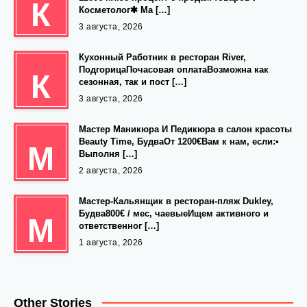
К
Косметолог✱ Ма […]
3 августа, 2026
Кухонный Работник в ресторан River,
ПодгорицаПочасовая оплатаВозможна как
К
сезонная, так и пост […]
3 августа, 2026
Мастер Маникюра И Педикюра в салон красоты
Beauty Time, БудваОт 1200€Вам к нам, если:•
М
Выполня […]
2 августа, 2026
Мастер-Кальянщик в ресторан-пляж Dukley,
Будва800€ / мес, чаевыеИщем активного и
М
ответственног […]
1 августа, 2026
Other Stories