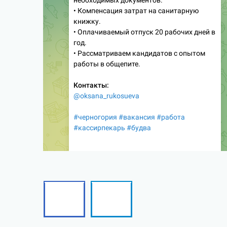
Facebook
Telegram
Follow
Follow
me!
me!