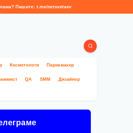
клама
? Пишите:
t.me/netsvetaev
р
Косметологи
Парикмахер
раммист
QA
SMM
Дизайнер
елеграме