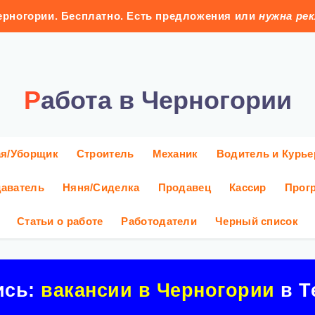
рногории. Бесплатно. Есть предложения или
нужна ре
Работа в Черногории
ая/Уборщик
Строитель
Механик
Водитель и Курье
аватель
Няня/Сиделка
Продавец
Кассир
Прог
Статьи о работе
Работодатели
Черный список
ись:
вакансии в Черногории
в Т