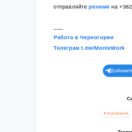
отправляйте
резюме
на +382
___
Работа в Черногории
Телеграм t.me/MonteWork
Добавит
Ca
montework
Tagged