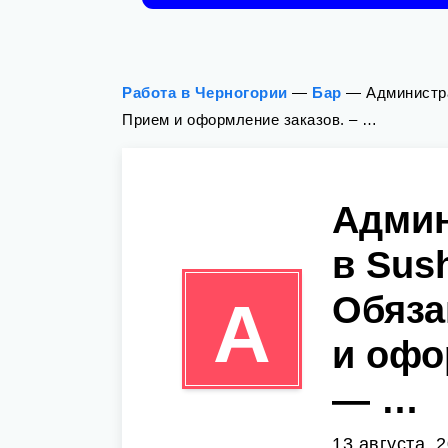
Работа в Черногории
—
Бар
—
Администра
Прием и оформление заказов. – …
Админ
в Sus
Обяза
А
и офо
— …
13 августа, 