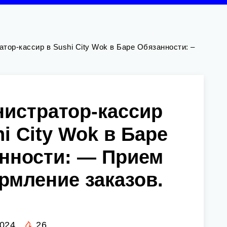
тор-кассир в Sushi City Wok в Баре Обязанности: –
истратор-кассир
hi City Wok в Баре
нности: — Прием
рмление заказов.
2024
26