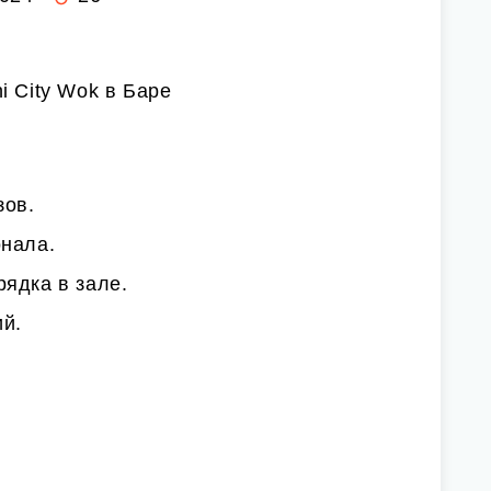
i City Wok в Баре
зов.
онала.
ядка в зале.
й.