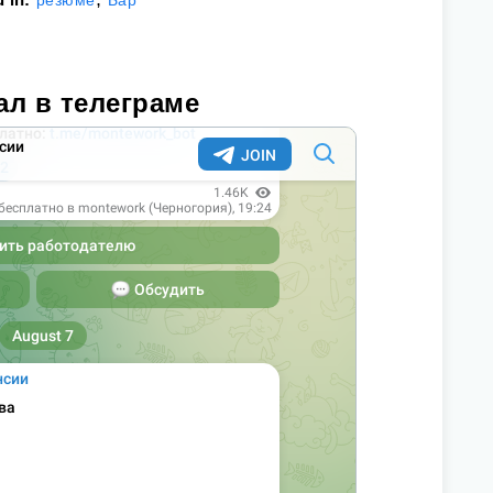
резюме
Бар
ал в телеграме