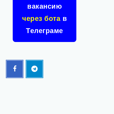
вакансию
через бота
в
Телеграме
Facebook
Telegram
Follow
Follow
me!
me!