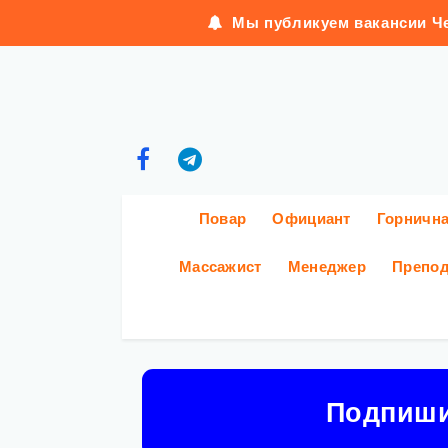
Мы публикуем вакансии Че
Повар
Официант
Горничн
Массажист
Менеджер
Препод
Подпиш