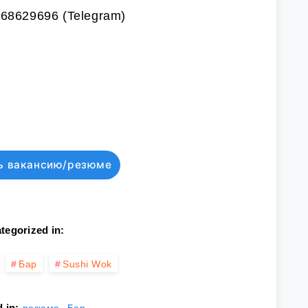
68629696 (Telegram)
ь вакансию/резюме
tegorized in:
Бар
Sushi Wok
,
 in: