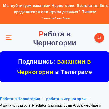
Мы публикуем вакансии Черногории. Бесплатно. Есть
предложения или
нужна реклама
? Пишите:
t.me/netsvetaev
Работа в
Черногории
Подпишись:
вакансии в
Черногории
в Телеграме
Работа в Черногории
—
работа в черногории
—
Администратор в Predator Gaming, Будва650€/месИщем