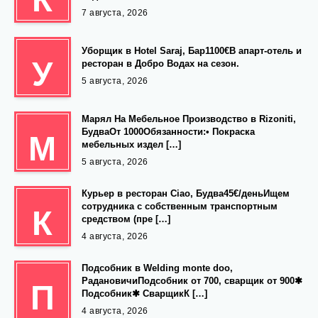
7 августа, 2026
Уборщик в Hotel Saraj, Бар1100€В апарт-отель и
У
ресторан в Добро Водах на сезон.
5 августа, 2026
Марял На Мебельное Производство в Rizoniti,
БудваОт 1000Обязанности:• Покраска
М
мебельных издел […]
5 августа, 2026
Курьер в ресторан Ciao, Будва45€/деньИщем
сотрудника с собственным транспортным
К
средством (пре […]
4 августа, 2026
Подсобник в Welding monte doo,
РадановичиПодсобник от 700, сварщик от 900✱
П
Подсобник✱ СварщикК […]
4 августа, 2026