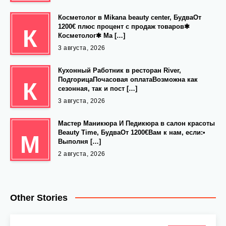
Косметолог в Mikana beauty center, БудваОт
1200€ плюс процент с продаж товаров✱
К
Косметолог✱ Ма […]
3 августа, 2026
Кухонный Работник в ресторан River,
ПодгорицаПочасовая оплатаВозможна как
К
сезонная, так и пост […]
3 августа, 2026
Мастер Маникюра И Педикюра в салон красоты
Beauty Time, БудваОт 1200€Вам к нам, если:•
М
Выполня […]
2 августа, 2026
Other Stories