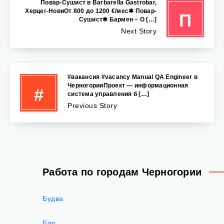
Повар-Сушист в Barbarella Gastrobar,
Херцег-НовиОт 800 до 1200 €/мес✱ Повар-
П
Сушист✱ Бармен – О […]
Next Story
#вакансия #vacancy Manual QA Engineer в
ЧерногорииПроект — информационная
#
система управления б […]
Previous Story
Работа по городам Черногории
Будва
Бар