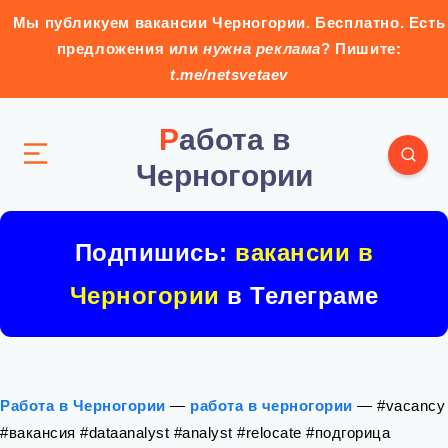
Мы публикуем вакансии Черногории. Бесплатно. Есть
предложения или
нужна реклама
? Пишите:
t.me/netsvetaev
Работа в
Черногории
Подпишись:
вакансии в
Черногории
в Телеграме
Работа в Черногории
—
работа в черногории
—
#vacancy
#вакансия #dataanalyst #analyst #relocate #подгорица