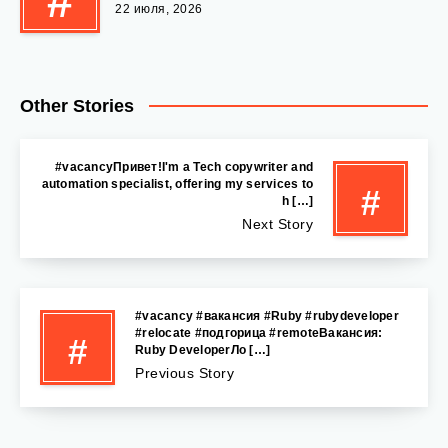
#
22 июля, 2026
Other Stories
#vacancyПривет!I'm a Tech copywriter and
automation specialist, offering my services to
#
h […]
Next Story
#vacancy #вакансия #Ruby #rubydeveloper
#relocate #подгорица #remoteВакансия:
#
Ruby DeveloperЛо […]
Previous Story