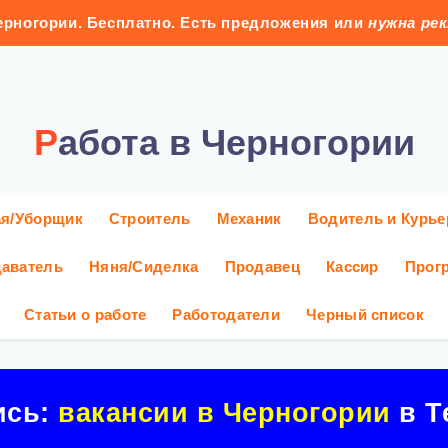
рногории. Бесплатно. Есть предложения или
нужна ре
Работа в Черногории
ая/Уборщик
Строитель
Механик
Водитель и Курье
аватель
Няня/Сиделка
Продавец
Кассир
Прог
Статьи о работе
Работодатели
Черный список
ись:
вакансии в Черногории
в Т