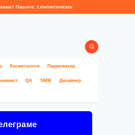
клама
? Пишите:
t.me/netsvetaev
р
Косметологи
Парикмахер
раммист
QA
SMM
Дизайнер
елеграме