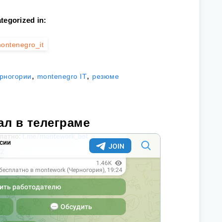
tegorized in:
ontenegro_it
,
,
ерногории
montenegro IT
резюме
ал в телеграме