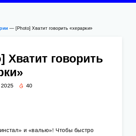
ории
—
[Photo] Хватит говорить «херарки»
o] Хватит говорить
рки»
 2025
40
«инстал» и «валью»! Чтобы быстро