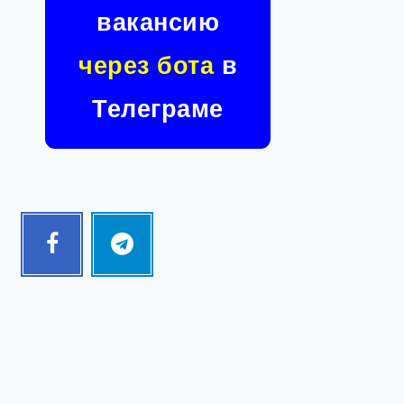
вакансию
через бота
в
Телеграме
Facebook
Telegram
Follow
Follow
me!
me!