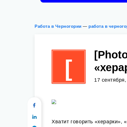
Работа в Черногории
—
работа в черног
[Phot
[
«хера
17 сентября,
Хватит говорить «херарки», 