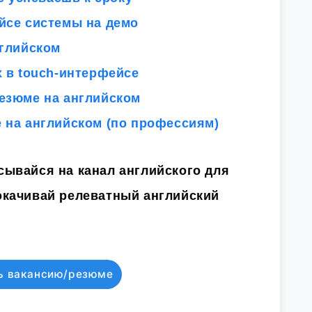
йсе системы на демо
нглийском
х в touch-интерфейсе
резюме на английском
 на английском (по профессиям)
исывайся на
канал английского для
окачивай релеватный английский
ь вакансию/резюме