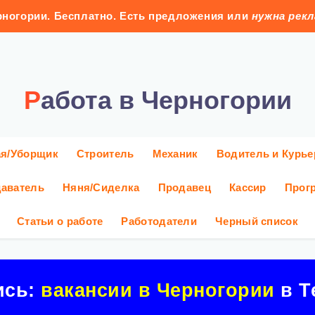
ногории. Бесплатно. Есть предложения или
нужна рек
Работа в Черногории
ая/Уборщик
Строитель
Механик
Водитель и Курье
аватель
Няня/Сиделка
Продавец
Кассир
Прог
Статьи о работе
Работодатели
Черный список
ись:
вакансии в Черногории
в Т