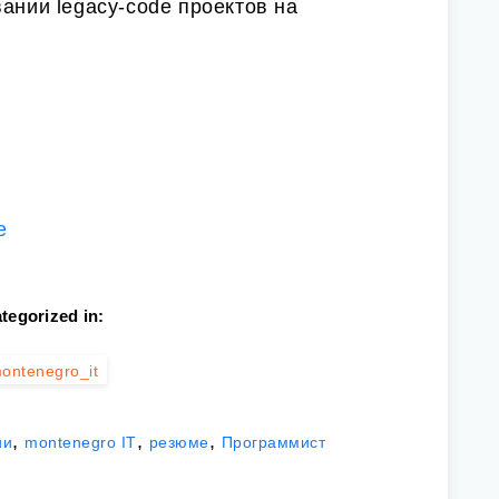
вании legacy-code проектов на
е
tegorized in:
ontenegro_it
,
,
,
ии
montenegro IT
резюме
Программист