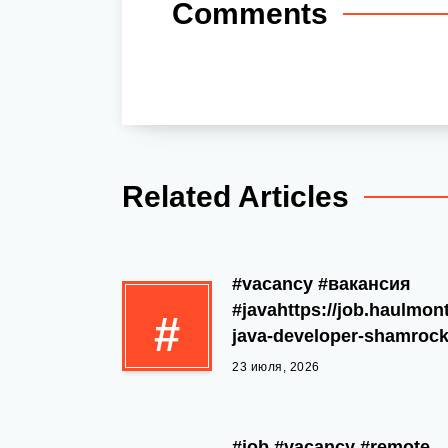
Comments
Related Articles
#vacancy #вакансия
#javahttps://job.haulmon
#
java-developer-shamrock
23 июля, 2026
#job #vacancy #remote