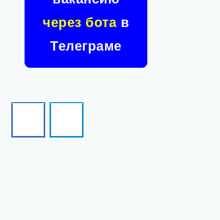
через бота
в
Телеграме
Facebook
Telegram
Follow
Follow
me!
me!