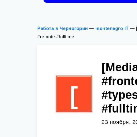
Работа в Черногории
—
montenegro IT
—
#remote #fulltime
[Medi
#front
[
#types
#fullt
23 ноября, 2