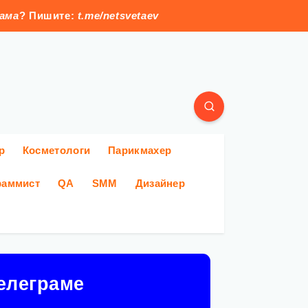
лама
? Пишите:
t.me/netsvetaev
р
Косметологи
Парикмахер
раммист
QA
SMM
Дизайнер
елеграме