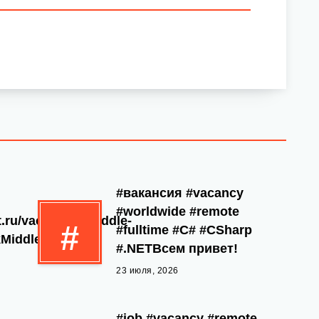
#вакансия #vacancy
#worldwide #remote
t.ru/vacancies/middle-
#
#fulltime #C# #CSharp
Middle […]
#.NETВсем привет!
23 июля, 2026
#job #vacancy #remote