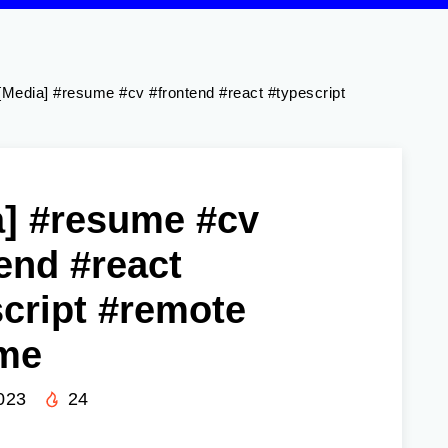
[Media] #resume #cv #frontend #react #typescript
a] #resume #cv
end #react
cript #remote
ime
023
24