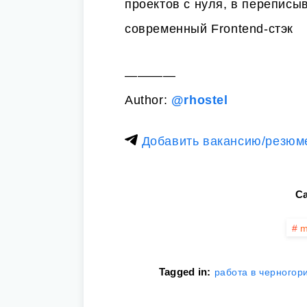
проектов с нуля, в переписы
современный Frontend-cтэк
————
Author:
@rhostel
Добавить вакансию/резюм
Ca
m
Tagged in:
работа в черногор