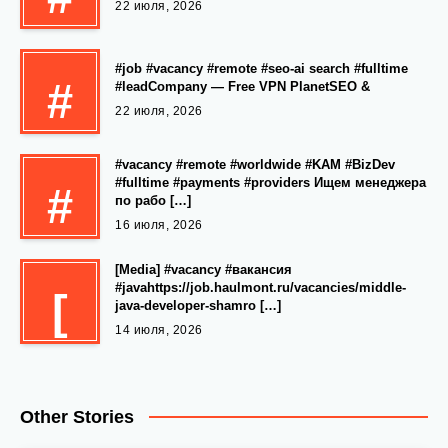
22 июля, 2026
#job #vacancy #remote #seo-ai search #fulltime
#
#leadCompany — Free VPN PlanetSEO &
22 июля, 2026
#vacancy #remote #worldwide #KAM #BizDev
#fulltime #payments #providers Ищем менеджера
#
по рабо […]
16 июля, 2026
[Media] #vacancy #вакансия
#javahttps://job.haulmont.ru/vacancies/middle-
[
java-developer-shamro […]
14 июля, 2026
Other Stories