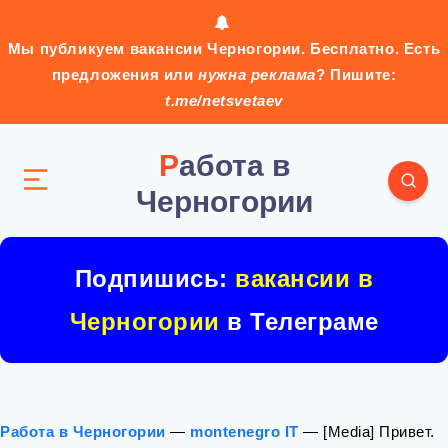
Мы публикуем вакансии Черногории. Бесплатно. Есть
предложения или
нужна реклама
? Пишите:
t.me/netsvetaev
Работа в
Черногории
Подпишись:
вакансии в
Черногории
в Телеграме
Работа в Черногории
—
montenegro IT
—
[Media] Привет.