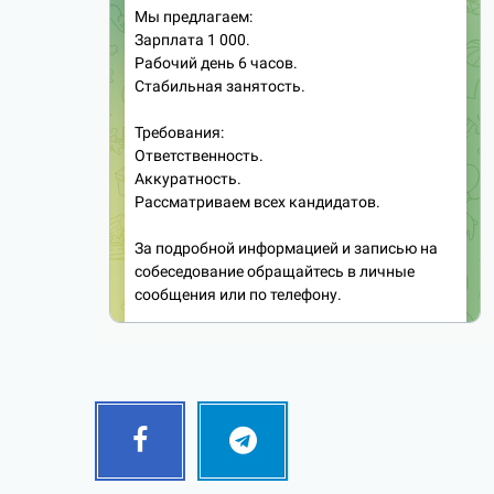
Facebook
Telegram
Follow
Follow
me!
me!