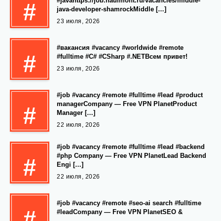
#javahttps://job.haulmont.ru/vacancies/middle-
#
java-developer-shamrockMiddle […]
23 июля, 2026
#вакансия #vacancy #worldwide #remote
#
#fulltime #C# #CSharp #.NETВсем привет!
23 июля, 2026
#job #vacancy #remote #fulltime #lead #product
managerCompany — Free VPN PlanetProduct
#
Manager […]
22 июля, 2026
#job #vacancy #remote #fulltime #lead #backend
#php Company — Free VPN PlanetLead Backend
#
Engi […]
22 июля, 2026
#job #vacancy #remote #seo-ai search #fulltime
#
#leadCompany — Free VPN PlanetSEO &