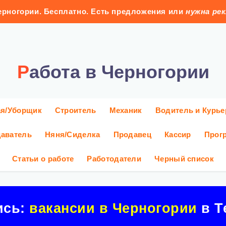
рногории. Бесплатно. Есть предложения или
нужна ре
Работа в Черногории
ая/Уборщик
Строитель
Механик
Водитель и Курье
аватель
Няня/Сиделка
Продавец
Кассир
Прог
Статьи о работе
Работодатели
Черный список
ись:
вакансии в Черногории
в Т