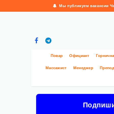
Мы публикуем вакансии Че
Повар
Официант
Горничн
Массажист
Менеджер
Препод
Подпиш