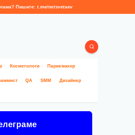
клама
? Пишите:
t.me/netsvetaev
р
Косметологи
Парикмахер
раммист
QA
SMM
Дизайнер
елеграме