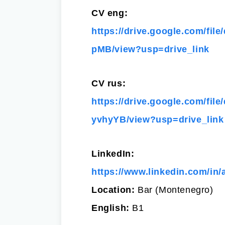
CV eng:
https://drive.google.com/fi
pMB/view?usp=drive_link
CV rus:
https://drive.google.com/
yvhyYB/view?usp=drive_link
LinkedIn:
https://www.linkedin.com/in/
Location:
Bar (Montenegro)
English:
B1