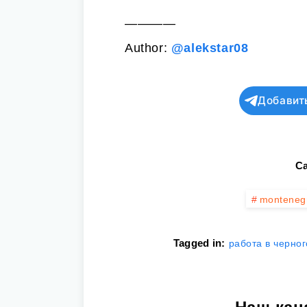
————
Author:
@alekstar08
Добавит
Ca
montenegr
Tagged in:
работа в черно