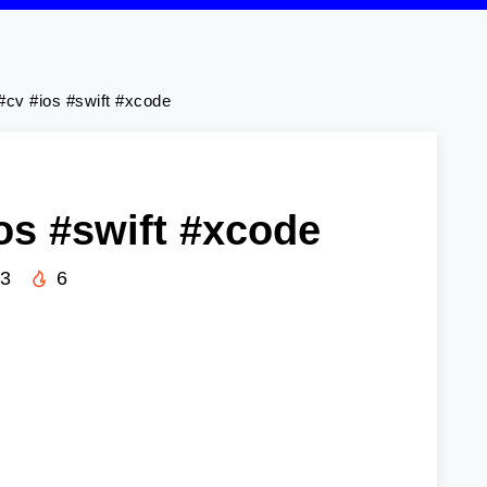
#cv #ios #swift #xcode
os #swift #xcode
23
6