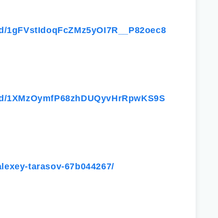
le/d/1gFVstIdoqFcZMz5yOI7R__P82oec8
file/d/1XMzOymfP68zhDUQyvHrRpwKS9S
alexey-tarasov-67b044267/