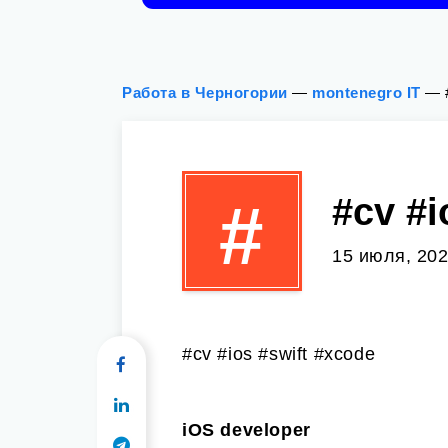
Работа в Черногории
—
montenegro IT
—
#cv #i
#
15 июля, 20
#cv #ios #swift #xcode
iOS developer