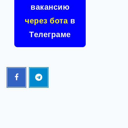
вакансию
через бота
в
Телеграме
Facebook
Telegram
Follow
Follow
me!
me!