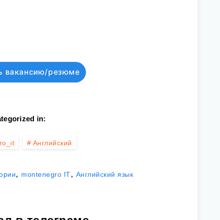
ь вакансию/резюме
tegorized in:
o_it
Английский
,
,
гории
montenegro IT
Английский язык