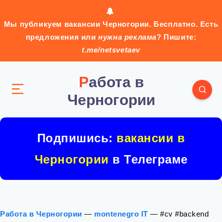
Мы публикуем вакансии Черногории. Бесплатно. Есть
предложения или
нужна реклама
? Пишите:
t.me/netsvetaev
Работа в
Черногории
Подпишись:
вакансии в
Черногории
в Телеграме
Работа в Черногории
—
montenegro IT
—
#cv #backend