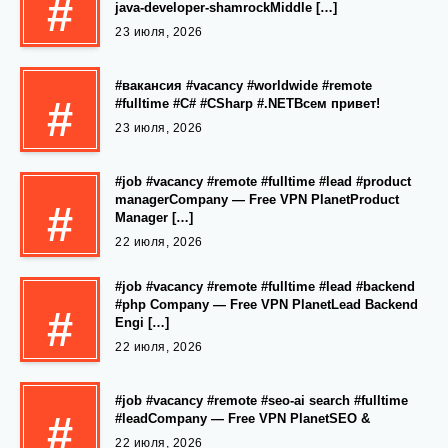
#
java-developer-shamrockMiddle […]
23 июля, 2026
#вакансия #vacancy #worldwide #remote
#
#fulltime #C# #CSharp #.NETВсем привет!
23 июля, 2026
#job #vacancy #remote #fulltime #lead #product
managerCompany — Free VPN PlanetProduct
#
Manager […]
22 июля, 2026
#job #vacancy #remote #fulltime #lead #backend
#php Company — Free VPN PlanetLead Backend
#
Engi […]
22 июля, 2026
#job #vacancy #remote #seo-ai search #fulltime
#
#leadCompany — Free VPN PlanetSEO &
22 июля, 2026