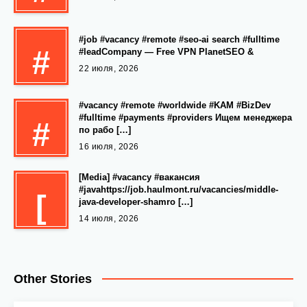
#job #vacancy #remote #seo-ai search #fulltime
#
#leadCompany — Free VPN PlanetSEO &
22 июля, 2026
#vacancy #remote #worldwide #KAM #BizDev
#fulltime #payments #providers Ищем менеджера
#
по рабо […]
16 июля, 2026
[Media] #vacancy #вакансия
#javahttps://job.haulmont.ru/vacancies/middle-
[
java-developer-shamro […]
14 июля, 2026
Other Stories