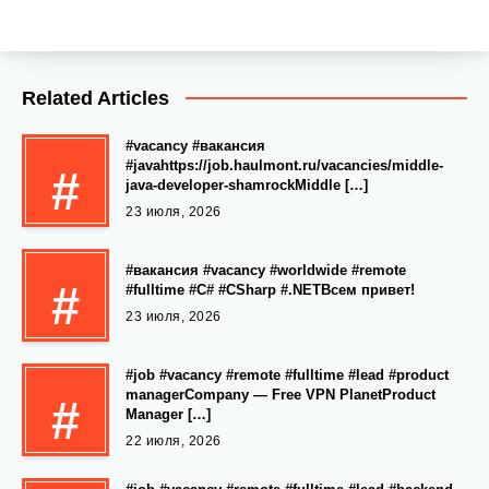
Related Articles
#vacancy #вакансия
#javahttps://job.haulmont.ru/vacancies/middle-
#
java-developer-shamrockMiddle […]
23 июля, 2026
#вакансия #vacancy #worldwide #remote
#
#fulltime #C# #CSharp #.NETВсем привет!
23 июля, 2026
#job #vacancy #remote #fulltime #lead #product
managerCompany — Free VPN PlanetProduct
#
Manager […]
22 июля, 2026