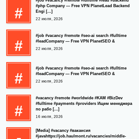
#job #vacancy #remote #fulltime #lead #backend
#php Company — Free VPN PlanetLead Backend
#
Engi […]
22 июля, 2026
#job #vacancy #remote #seo-ai search #fulltime
#
#leadCompany — Free VPN PlanetSEO &
22 июля, 2026
#job #vacancy #remote #seo-ai search #fulltime
#
#leadCompany — Free VPN PlanetSEO &
22 июля, 2026
#vacancy #remote #worldwide #KAM #BizDev
#fulltime #payments #providers Ищем менеджера
#
по рабо […]
16 июля, 2026
[Media] #vacancy #вакансия
#javahttps://job.haulmont.ru/vacancies/middle-