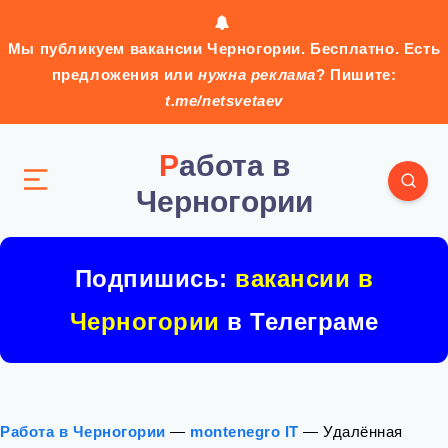
Мы публикуем вакансии Черногории. Бесплатно. Есть
предложения или
нужна реклама
? Пишите:
t.me/netsvetaev
Работа в
Черногории
Подпишись:
вакансии в
Черногории
в Телеграме
Работа в Черногории
—
montenegro IT
—
Удалённая