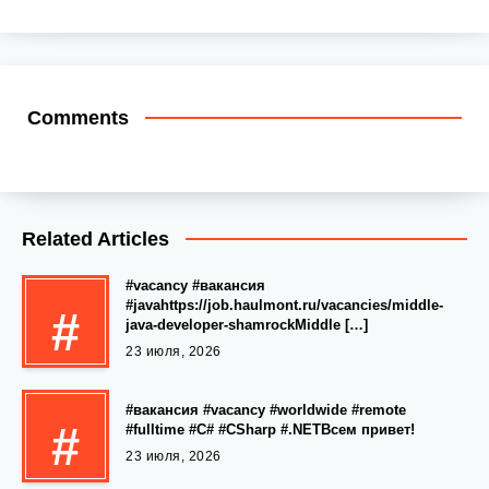
Comments
Related Articles
#vacancy #вакансия
#javahttps://job.haulmont.ru/vacancies/middle-
#
java-developer-shamrockMiddle […]
23 июля, 2026
#вакансия #vacancy #worldwide #remote
#
#fulltime #C# #CSharp #.NETВсем привет!
23 июля, 2026