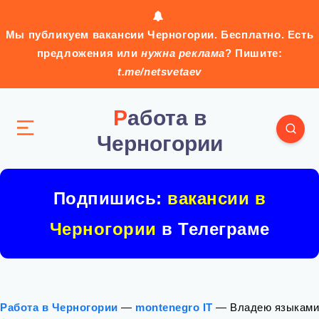
Мы публикуем вакансии Черногории. Бесплатно. Есть
предложения или
нужна реклама
? Пишите:
t.me/netsvetaev
Работа в
Черногории
Подпишись:
вакансии в
Черногории
в Телеграме
Работа в Черногории
—
montenegro IT
—
Владею языками