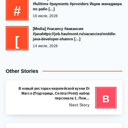
#fulltime #payments #providers Ищем менеджера
#
по рабо […]
16 июля, 2026
[Media] #vacancy #вакансия
#javahttps://job.haulmont.ru/vacancies/middle-
[
java-developer-shamro […]
14 июля, 2026
Other Stories
В новый ресторан европейской кухни Di
Marco (Подгорица, Central Point) набор
В
персонала 1. Пом…
Next Story