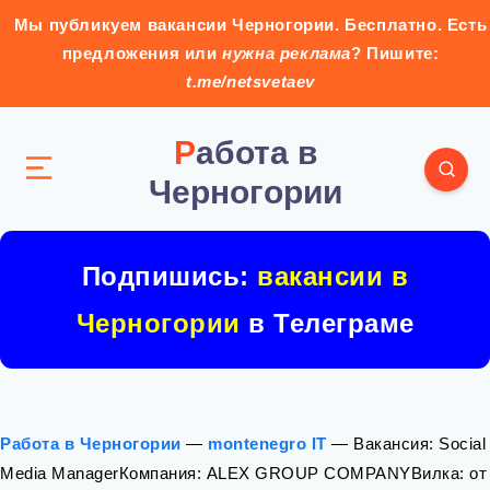
Мы публикуем вакансии Черногории. Бесплатно. Есть
предложения или
нужна реклама
? Пишите:
t.me/netsvetaev
Работа в
Черногории
Подпишись:
вакансии в
Черногории
в Телеграме
Работа в Черногории
—
montenegro IT
—
Вакансия: Social
Media ManagerКомпания: ALEX GROUP COMPANYВилка: от