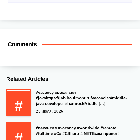
Comments
Related Articles
#vacancy #вакансия
#javahttps://job.haulmont.ru/vacancies/middle-
#
java-developer-shamrockMiddle […]
23 июля, 2026
#вакансия #vacancy #worldwide #remote
#
#fulltime #C# #CSharp #.NETВсем привет!