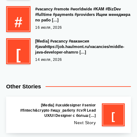
#vacancy #remote #worldwide #KAM #BizDev
#fulltime #payments #providers Ищем менеджера
#
по рабо […]
16 июля, 2026
[Media] #vacancy #вакансия
#javahttps://job.haulmont.ru/vacancies/middle-
[
java-developer-shamro […]
14 июля, 2026
Other Stories
[Media] #uxuidesigner #senior
#fintech&crypto #ищу_работу #cvЯ Lead
[
UX/UI Designer с больш […]
Next Story