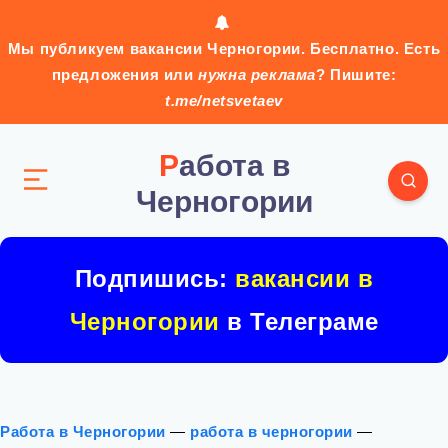
Мы публикуем вакансии Черногории. Бесплатно. Есть
предложения или
нужна реклама
? Пишите:
t.me/netsvetaev
Работа в
Черногории
Подпишись:
вакансии в
Черногории
в Телеграме
Работа в Черногории
—
работа в черногории
—