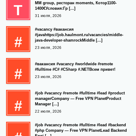
MM group, ресторан moments, Котор1100-
Т
1400€Условия:Гр […]
31 июля, 2026
#vacancy #вакансия
#javahttps://job.haulmont.ru/vacancies/middle-
#
java-developer-shamrockMiddle […]
23 июля, 2026
#вакансия #vacancy #worldwide #remote
#
#fulltime #C# #CSharp #.NETВсем привет!
23 июля, 2026
#job #vacancy #remote #fulltime #lead #product
managerCompany — Free VPN PlanetProduct
#
Manager […]
22 июля, 2026
#job #vacancy #remote #fulltime #lead #backend
#php Company — Free VPN PlanetLead Backend
Engi […]