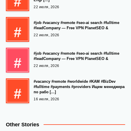
#
22 июля, 2026
#job #vacancy #remote #seo-ai search #fulltime
#
#leadCompany — Free VPN PlanetSEO &
22 июля, 2026
#job #vacancy #remote #seo-ai search #fulltime
#
#leadCompany — Free VPN PlanetSEO &
22 июля, 2026
#vacancy #remote #worldwide #KAM #BizDev
#fulltime #payments #providers Ищем менеджера
#
по рабо […]
16 июля, 2026
Other Stories