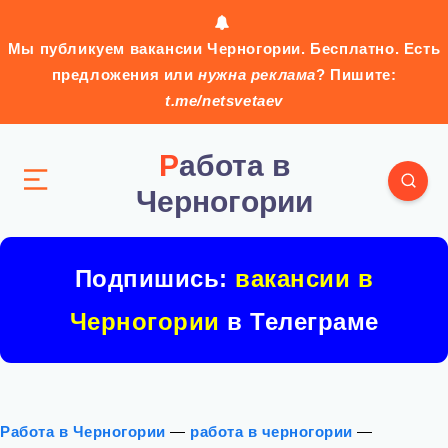
Мы публикуем вакансии Черногории. Бесплатно. Есть
предложения или
нужна реклама
? Пишите:
t.me/netsvetaev
Работа в
Черногории
Подпишись:
вакансии в
Черногории
в Телеграме
Работа в Черногории
—
работа в черногории
—