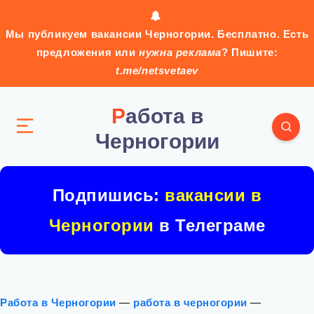
Мы публикуем вакансии Черногории. Бесплатно. Есть
предложения или
нужна реклама
? Пишите:
t.me/netsvetaev
Работа в
Черногории
Подпишись:
вакансии в
Черногории
в Телеграме
Работа в Черногории
—
работа в черногории
—