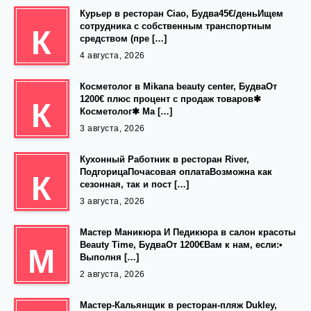
Курьер в ресторан Ciao, Будва45€/деньИщем
сотрудника с собственным транспортным
К
средством (пре […]
4 августа, 2026
Косметолог в Mikana beauty center, БудваОт
1200€ плюс процент с продаж товаров✱
К
Косметолог✱ Ма […]
3 августа, 2026
Кухонный Работник в ресторан River,
ПодгорицаПочасовая оплатаВозможна как
К
сезонная, так и пост […]
3 августа, 2026
Мастер Маникюра И Педикюра в салон красоты
Beauty Time, БудваОт 1200€Вам к нам, если:•
М
Выполня […]
2 августа, 2026
Мастер-Кальянщик в ресторан-пляж Dukley,