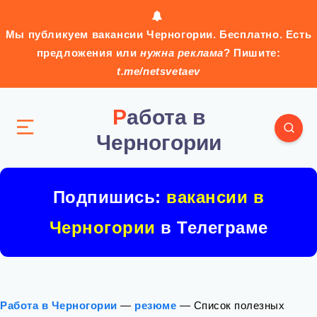
Мы публикуем вакансии Черногории. Бесплатно. Есть
предложения или
нужна реклама
? Пишите:
t.me/netsvetaev
Работа в
Черногории
Подпишись:
вакансии в
Черногории
в Телеграме
Работа в Черногории
—
резюме
—
Список полезных