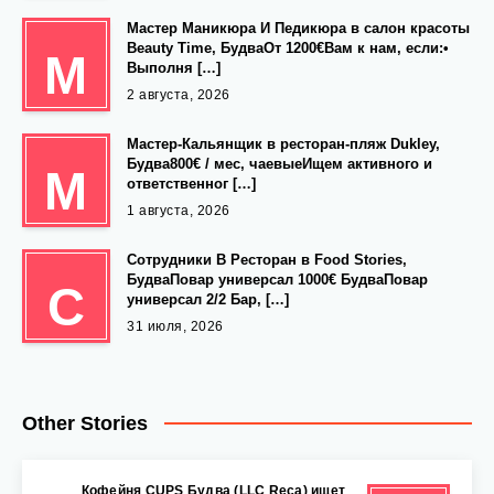
Мастер Маникюра И Педикюра в салон красоты
Beauty Time, БудваОт 1200€Вам к нам, если:•
М
Выполня […]
2 августа, 2026
Мастер-Кальянщик в ресторан-пляж Dukley,
Будва800€ / мес, чаевыеИщем активного и
М
ответственног […]
1 августа, 2026
Сотрудники В Ресторан в Food Stories,
БудваПовар универсал 1000€ БудваПовар
С
универсал 2/2 Бар, […]
31 июля, 2026
Other Stories
Кофейня CUPS Будва (LLC Reca) ищет