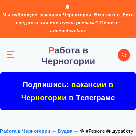
Мы публикуем вакансии Черногории. Бесплатно. Есть
предложения или
нужна реклама
? Пишите:
t.me/netsvetaev
Работа в
Черногории
Подпишись:
вакансии в
Черногории
в Телеграме
Работа в Черногории
—
Будва
—
🔁 #Резюие #ищуработу