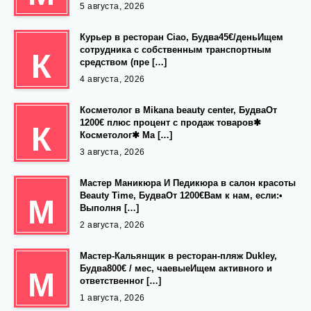
5 августа, 2026
Курьер в ресторан Ciao, Будва45€/деньИщем
сотрудника с собственным транспортным
К
средством (пре […]
4 августа, 2026
Косметолог в Mikana beauty center, БудваОт
1200€ плюс процент с продаж товаров✱
К
Косметолог✱ Ма […]
3 августа, 2026
Мастер Маникюра И Педикюра в салон красоты
Beauty Time, БудваОт 1200€Вам к нам, если:•
М
Выполня […]
2 августа, 2026
Мастер-Кальянщик в ресторан-пляж Dukley,
Будва800€ / мес, чаевыеИщем активного и
М
ответственног […]
1 августа, 2026