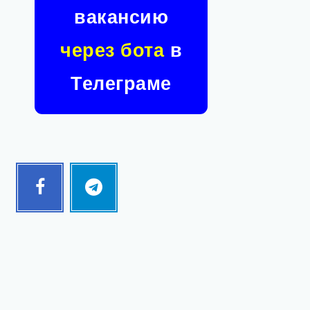
вакансию
через бота
в
Телеграме
Facebook
Telegram
Follow
Follow
me!
me!