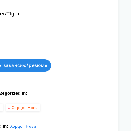
er/Tlgrm
ь вакансию/резюме
tegorized in:
е
Херцег-Нови
 in:
Херцег-Нови