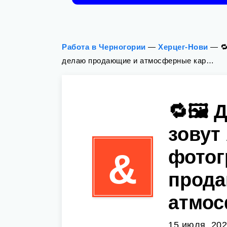
Работа в Черногории
—
Херцег-Нови
—

делаю продающие и атмосферные кар…
🔁🖼 
зовут
фотог
&
прода
атмо
15 июля, 20