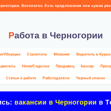
рногории. Бесплатно. Есть предложения или
нужна ре
Работа в Черногории
ая/Уборщик
Строитель
Механик
Водитель и Курье
аватель
Няня/Сиделка
Продавец
Кассир
Прог
Статьи о работе
Работодатели
Черный список
ись:
вакансии в Черногории
в Т