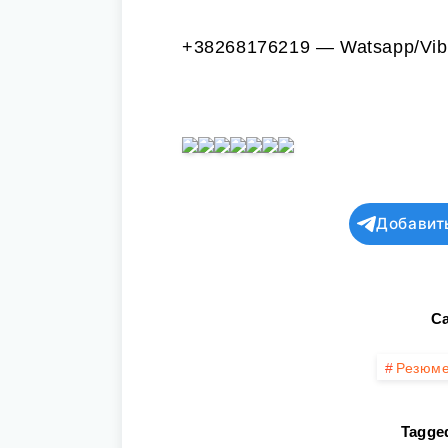
+38268176219 — Watsapp/Vib
Добавит
Ca
Резюм
Tagged