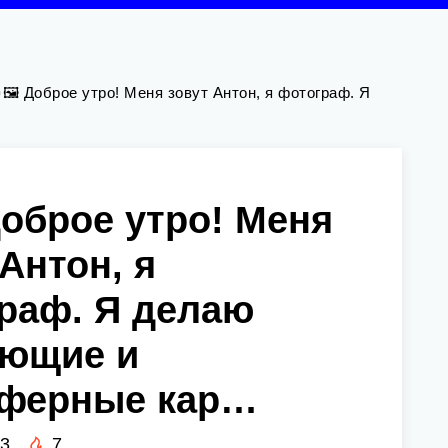
🖼 Доброе утро! Меня зовут Антон, я фотограф. Я
Доброе утро! Меня
 Антон, я
раф. Я делаю
ющие и
сферные кар…
23
7