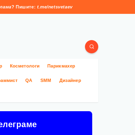
клама
? Пишите:
t.me/netsvetaev
р
Косметологи
Парикмахер
раммист
QA
SMM
Дизайнер
елеграме