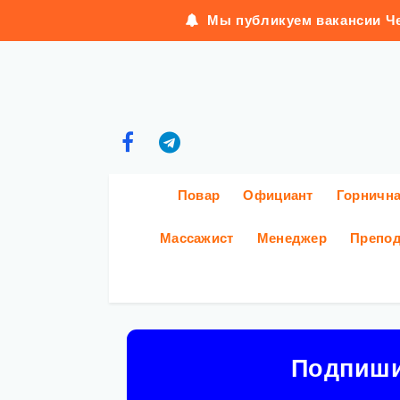
Мы публикуем вакансии Че
Повар
Официант
Горничн
Массажист
Менеджер
Препод
Подпиш