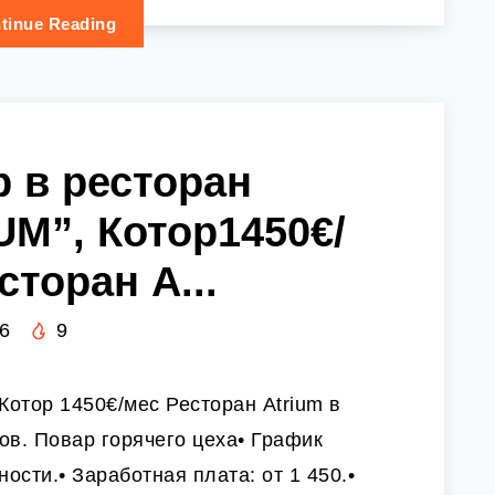
tinue Reading
р в ресторан
UM”, Котор1450€/
сторан A...
6
9
 Котор 1450€/мес Ресторан Atrium в
ов. Повар горячего цеха• График
ости.• Заработная плата: от 1 450.•