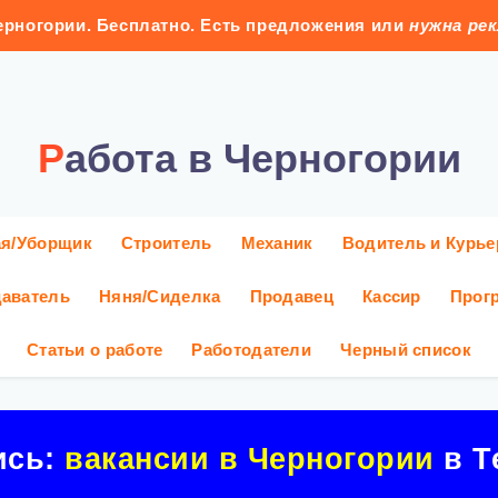
рногории. Бесплатно. Есть предложения или
нужна ре
Работа в Черногории
ая/Уборщик
Строитель
Механик
Водитель и Курье
аватель
Няня/Сиделка
Продавец
Кассир
Прог
Статьи о работе
Работодатели
Черный список
ись:
вакансии в Черногории
в Т