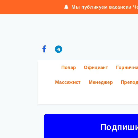
Мы публикуем вакансии Че
Повар
Официант
Горничн
Массажист
Менеджер
Препод
Подпиш