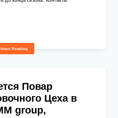
ь до конца сезона. Контакты:
tinue Reading
ется Повар
овочного Цеха в
M group,