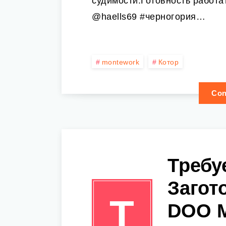
судимости.Готовность работат
@haells69 #черногория…
montework
Котор
Con
Требу
Загот
Т
DOO M