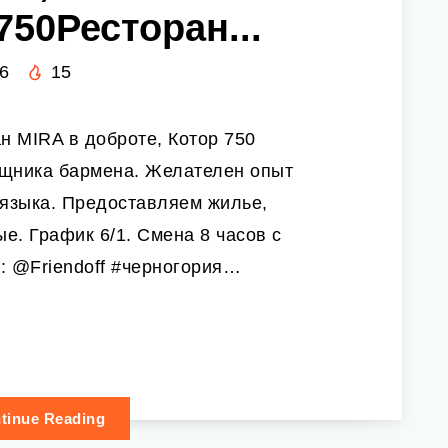
750Ресторан...
6
15
 MIRA в доброте, Котор 750
ощника бармена. Желателен опыт
 языка. Предоставляем жилье,
е. График 6/1. Смена 8 часов с
: @Friendoff #черногория…
tinue Reading