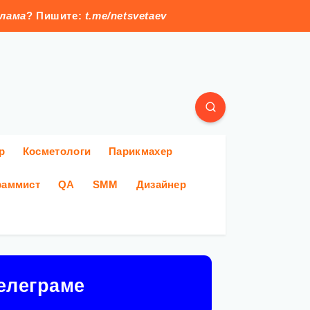
клама
? Пишите:
t.me/netsvetaev
р
Косметологи
Парикмахер
раммист
QA
SMM
Дизайнер
елеграме