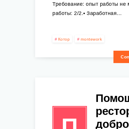
Требование: опыт работы не 
работы: 2/2.• Заработная…
Котор
montework
Con
Помощ
ресто
П
добро