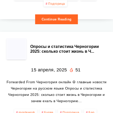
Подгорица
Continue Reading
ОПРОСЫ
Опросы и статистика Черногории
2025: сколько стоит жизнь в Ч...
И
СТАТИСТИКА
15 апреля, 2025
51
ЧЕРНОГОРИИ
Forwarded From Черногория онлайн ☮️ главные новости
Черногории на русском языке Опросы и статистика
2025:
Черногории 2025: сколько стоит жизнь в Черногории и
зачем ехать в Черногорию…
СКОЛЬКО
montework
Будва
Подгорица
Бар