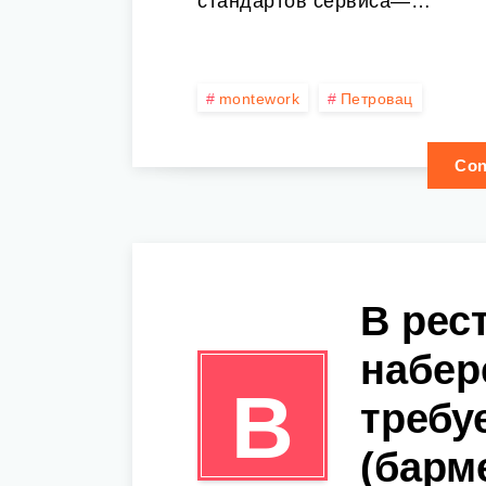
стандартов сервиса—…
montework
Петровац
Con
В рес
набер
В
требу
(барме