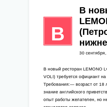
В нов
LEMO
В
(Петр
нижне
30 сентября,
В новый ресторан LEMONO LO
VOLI) требуется официант на
Требования:— возраст от 18 
знание английского приветст
опыт работы желателен, но н