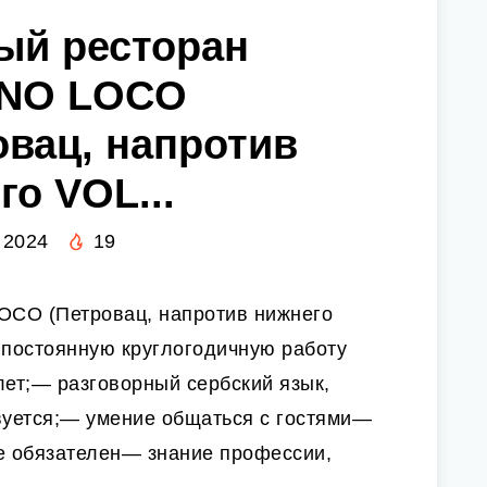
ый ресторан
NO LOCO
овац, напротив
го VOL...
 2024
19
CO (Петровац, напротив нижнего
 постоянную круглогодичную работу
лет;— разговорный сербский язык,
вуется;— умение общаться с гостями—
е обязателен— знание профессии,