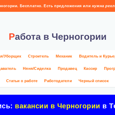
ногории. Бесплатно. Есть предложения или
нужна рек
Работа в Черногории
ая/Уборщик
Строитель
Механик
Водитель и Курье
аватель
Няня/Сиделка
Продавец
Кассир
Прог
Статьи о работе
Работодатели
Черный список
ись:
вакансии в Черногории
в Т