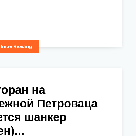
tinue Reading
торан на
ежной Петроваца
ется шанкер
н)...