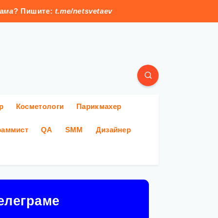
лама
? Пишите:
t.me/netsvetaev
р
Косметологи
Парикмахер
раммист
QA
SMM
Дизайнер
елеграме