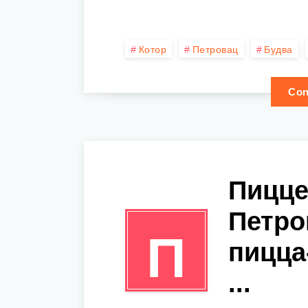
Котор
Петровац
Будва
Con
Пицце
Петро
П
пицца
...