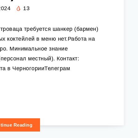
2024
13
троваца требуется шанкер (бармен)
ых коктейлей в меню нет.Работа на
вро. Минимальное знание
(персонал местный). Контакт:
та в ЧерногорииТелеграм
tinue Reading